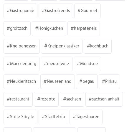
Gastronomie
Gastrotrends
Gourmet
groitzsch
Honigkuchen
Karpateneis
Kneipenessen
Kneipenklassiker
kochbuch
Markkleeberg
meuselwitz
Mondsee
Neukieritzsch
Neuseenland
pegau
Pirkau
restaurant
rezepte
sachsen
sachsen anhalt
Stille Sibylle
Städtetrip
Tagestouren