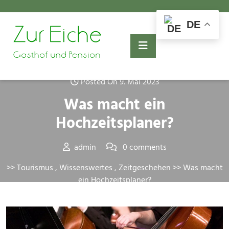
Skip
to
DE
content
Posted On 9. Mai 2023
Was macht ein
Hochzeitsplaner?
admin
0 comments
>>
Tourismus
,
Wissenswertes
,
Zeitgeschehen
>> Was macht
ein Hochzeitsplaner?