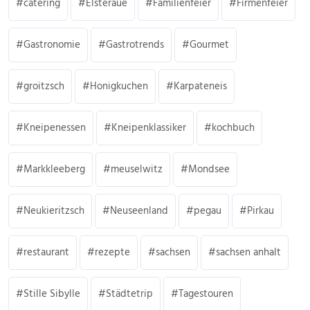
catering
Elsteraue
Familienfeier
Firmenfeier
Gastronomie
Gastrotrends
Gourmet
groitzsch
Honigkuchen
Karpateneis
Kneipenessen
Kneipenklassiker
kochbuch
Markkleeberg
meuselwitz
Mondsee
Neukieritzsch
Neuseenland
pegau
Pirkau
restaurant
rezepte
sachsen
sachsen anhalt
Stille Sibylle
Städtetrip
Tagestouren