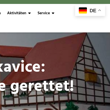
DE
n
Aktivitäten
Service
avice:
e gerettet!