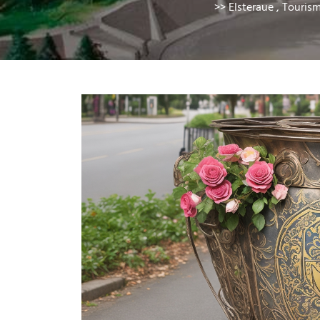
>>
Elsteraue
,
Touris