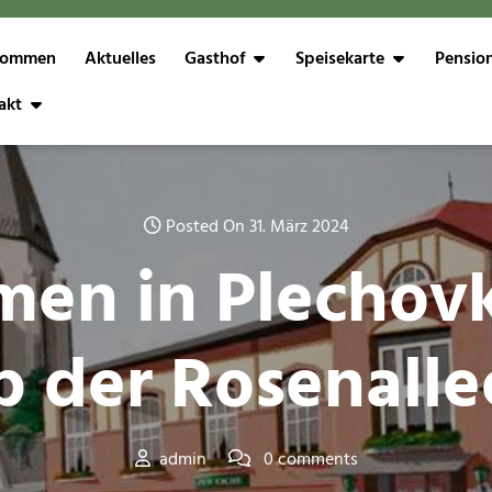
kommen
Aktuelles
Gasthof
Speisekarte
Pensio
akt
Posted On 31. März 2024
men in Plechovk
 der Rosenalle
admin
0 comments