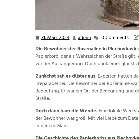
31. März 2024
admin
0 Comments
31.
admin
März
Die Bewohner der Rosenallee in Plechovkavic
2024
Papierkorb, der als Wahrzeichen der Straße gilt
vor der Ausrangierung. Doch dank einer glückli
Zunächst sah es düster aus.
Experten hatten de
irreparabel sei. Die Bewohner der Rosenallee war
Bedeutung. Er war ein Ort der Begegnung und de
Straße.
Doch dann kam die Wende.
Eine lokale Werksta
der Bewohner war groß. Mit viel Liebe zum Deta
in neuem Glanz.
Die Geschichte des Papierkorbs aus Plechovka