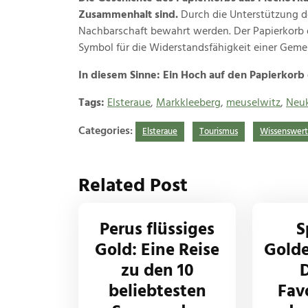
Zusammenhalt sind.
Durch die Unterstützung de
Nachbarschaft bewahrt werden. Der Papierkorb der
Symbol für die Widerstandsfähigkeit einer Geme
In diesem Sinne: Ein Hoch auf den Papierkorb 
Tags:
Elsteraue
,
Markkleeberg
,
meuselwitz
,
Neuk
Categories:
Elsteraue
Tourismus
Wissenswert
Related Post
Perus flüssiges
S
Gold: Eine Reise
Golde
zu den 10
D
beliebtesten
Fav