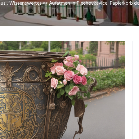
mus
,
Wissenswertes
>> Aufatmen in Plechovkavice: Papierkorb der