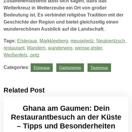
Zusammenfassend lässt sich sagen, dass das
Wetterkreuz in Wetterzeube ein Ort von großer
Bedeutung ist. Es verbindet religiöse Tradition mit der
Geschichte der Region und bietet gleichzeitig einen
wunderschönen Ausblick auf die Landschaft.
Tags:
Elsteraue
,
Markkleeberg
,
meuselwitz
,
Neukieritzsch
,
restaurant
,
Wandern
,
wanderweg
,
weisse elster
,
Weißenfels
,
zeitz
Categories:
Elsteraue
Gastronomie
Tourismus
Related Post
Ghana am Gaumen: Dein
Restaurantbesuch an der Küste
– Tipps und Besonderheiten