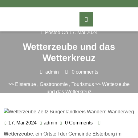
Skip
to
content
Posted On 17. Mai 2024
Wetterzeube und das
Wetterkreuz
admin
0 comments
>>
Elsteraue
,
Gastronomie
,
Tourismus
>> Wetterzeube
und das Wetterkreuz
17. Mai 2024
admin
0 Comments
17.
admin
Mai
Wetterzeube
, ein Ortsteil der Gemeinde Elsterberg im
2024