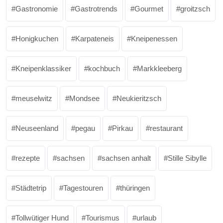
Gastronomie
Gastrotrends
Gourmet
groitzsch
Honigkuchen
Karpateneis
Kneipenessen
Kneipenklassiker
kochbuch
Markkleeberg
meuselwitz
Mondsee
Neukieritzsch
Neuseenland
pegau
Pirkau
restaurant
rezepte
sachsen
sachsen anhalt
Stille Sibylle
Städtetrip
Tagestouren
thüringen
Tollwütiger Hund
Tourismus
urlaub