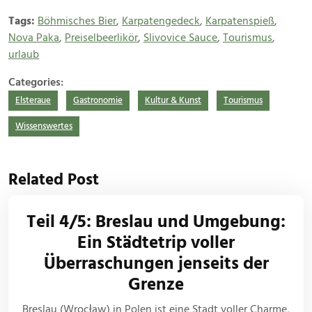
Tags:
Böhmisches Bier
,
Karpatengedeck
,
Karpatenspieß
,
Nova Paka
,
Preiselbeerlikör
,
Slivovice Sauce
,
Tourismus
,
urlaub
Categories:
Elsteraue
Gastronomie
Kultur & Kunst
Tourismus
Wissenswertes
Related Post
Teil 4/5: Breslau und Umgebung:
Ein Städtetrip voller
Überraschungen jenseits der
Grenze
Breslau (Wrocław) in Polen ist eine Stadt voller Charme,