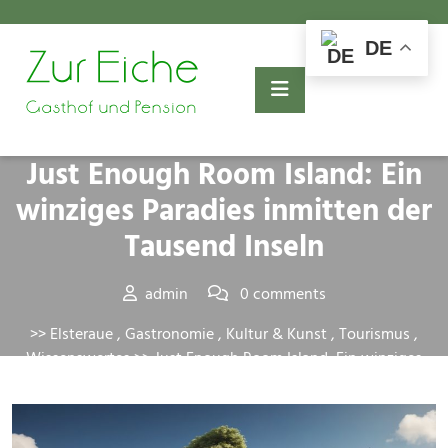
Skip
to
DE
content
Posted On 10. August 2024
Just Enough Room Island: Ein
winziges Paradies inmitten der
Tausend Inseln
admin
0 comments
>>
Elsteraue
,
Gastronomie
,
Kultur & Kunst
,
Tourismus
,
Wissenswertes
>> Just Enough Room Island: Ein winziges
Paradies inmitten der Tausend Inseln