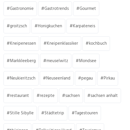
Gastronomie
Gastrotrends
Gourmet
groitzsch
Honigkuchen
Karpateneis
Kneipenessen
Kneipenklassiker
kochbuch
Markkleeberg
meuselwitz
Mondsee
Neukieritzsch
Neuseenland
pegau
Pirkau
restaurant
rezepte
sachsen
sachsen anhalt
Stille Sibylle
Städtetrip
Tagestouren