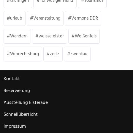
thüringen
Tollwütiger Hund
Tourismus
urlaub
Veranstaltung
Vermona DDR
Wandern
weisse elster
Weißenfels
Wiprechtsburg
zeitz
zwenkau
Kontakt
Reservierung
Ausstellung Elsteraue
Schnellübersicht
Impressum