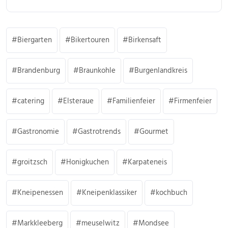
Biergarten
Bikertouren
Birkensaft
Brandenburg
Braunkohle
Burgenlandkreis
catering
Elsteraue
Familienfeier
Firmenfeier
Gastronomie
Gastrotrends
Gourmet
groitzsch
Honigkuchen
Karpateneis
Kneipenessen
Kneipenklassiker
kochbuch
Markkleeberg
meuselwitz
Mondsee