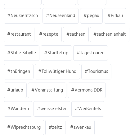
Neukieritzsch
Neuseenland
pegau
Pirkau
restaurant
rezepte
sachsen
sachsen anhalt
Stille Sibylle
Städtetrip
Tagestouren
thüringen
Tollwütiger Hund
Tourismus
urlaub
Veranstaltung
Vermona DDR
Wandern
weisse elster
Weißenfels
Wiprechtsburg
zeitz
zwenkau