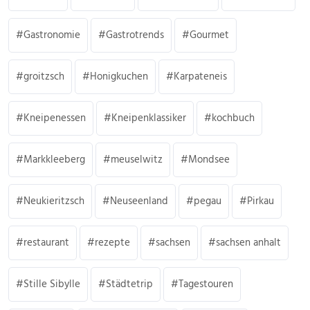
Gastronomie
Gastrotrends
Gourmet
groitzsch
Honigkuchen
Karpateneis
Kneipenessen
Kneipenklassiker
kochbuch
Markkleeberg
meuselwitz
Mondsee
Neukieritzsch
Neuseenland
pegau
Pirkau
restaurant
rezepte
sachsen
sachsen anhalt
Stille Sibylle
Städtetrip
Tagestouren