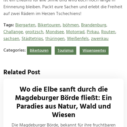
ist ein Erlebnis für alle Sinne und wird euch noch lange in
Erinnerung bleiben. Packt eure Sachen und erlebt die Freiheit
auf zwei Rädern im Herzen Tschechiens!
Tags:
Biergarten
,
Bikertouren
,
böhmen
,
Brandenburg
,
Challange
,
groitzsch
,
Mondsee
,
Motorrad
,
Pirkau
,
Routen
,
sachsen
,
Städtetrips
,
thüringen
,
Weißenfels
,
zwenkau
Categories:
Bikertouren
Tourismus
Wissenswertes
Related Post
Wo die Elbe sanft durch die
Magdeburger Börde fließt: Ein
Paradies aus Natur, Wald und
Wiesen
Die Magdeburger Börde, bekannt für ihre fruchtbaren