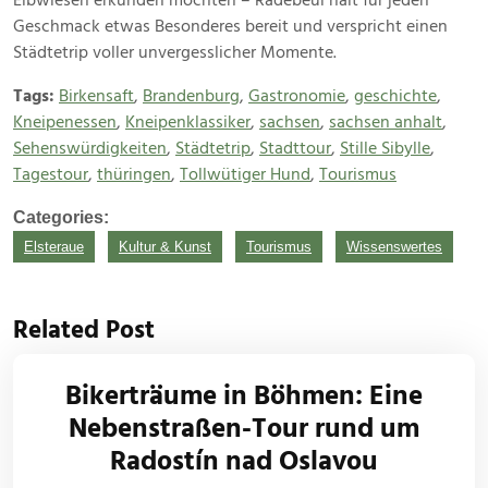
Elbwiesen erkunden möchten – Radebeul hält für jeden
Geschmack etwas Besonderes bereit und verspricht einen
Städtetrip voller unvergesslicher Momente.
Tags:
Birkensaft
,
Brandenburg
,
Gastronomie
,
geschichte
,
Kneipenessen
,
Kneipenklassiker
,
sachsen
,
sachsen anhalt
,
Sehenswürdigkeiten
,
Städtetrip
,
Stadttour
,
Stille Sibylle
,
Tagestour
,
thüringen
,
Tollwütiger Hund
,
Tourismus
Categories:
Elsteraue
Kultur & Kunst
Tourismus
Wissenswertes
Related Post
Bikerträume in Böhmen: Eine
Nebenstraßen-Tour rund um
Radostín nad Oslavou