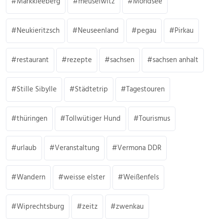
Markkleeberg
meuselwitz
Mondsee
Neukieritzsch
Neuseenland
pegau
Pirkau
restaurant
rezepte
sachsen
sachsen anhalt
Stille Sibylle
Städtetrip
Tagestouren
thüringen
Tollwütiger Hund
Tourismus
urlaub
Veranstaltung
Vermona DDR
Wandern
weisse elster
Weißenfels
Wiprechtsburg
zeitz
zwenkau