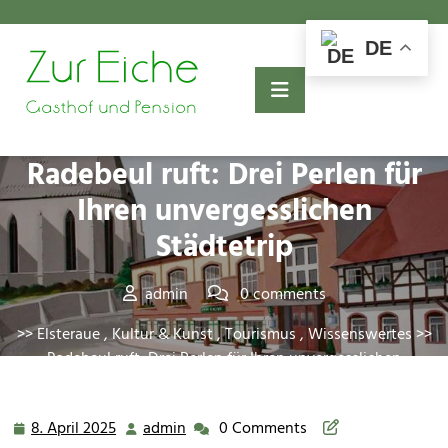
Skip
to
DE
content
Posted On 8. April 2025
Radebeul ruft: Drei Perlen für
Ihren unvergesslichen
Städtetrip
admin
0 comments
>>
Elsteraue
,
Kultur & Kunst
,
Tourismus
,
Wissenswertes
>>
Radebeul ruft: Drei Perlen für Ihren unvergesslichen
Städtetrip
8. April 2025
admin
0 Comments
8.
admin