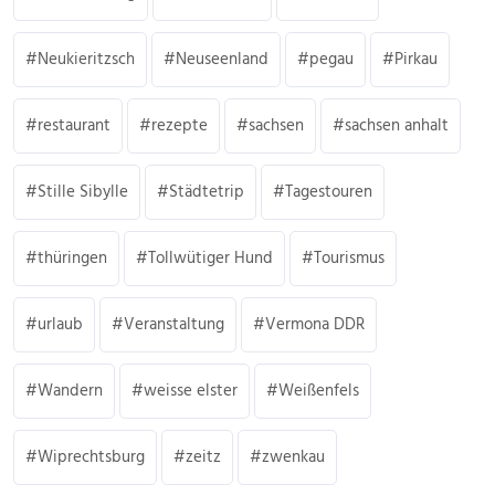
Neukieritzsch
Neuseenland
pegau
Pirkau
restaurant
rezepte
sachsen
sachsen anhalt
Stille Sibylle
Städtetrip
Tagestouren
thüringen
Tollwütiger Hund
Tourismus
urlaub
Veranstaltung
Vermona DDR
Wandern
weisse elster
Weißenfels
Wiprechtsburg
zeitz
zwenkau