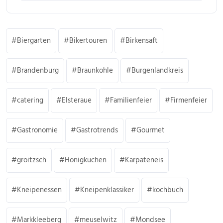
Biergarten
Bikertouren
Birkensaft
Brandenburg
Braunkohle
Burgenlandkreis
catering
Elsteraue
Familienfeier
Firmenfeier
Gastronomie
Gastrotrends
Gourmet
groitzsch
Honigkuchen
Karpateneis
Kneipenessen
Kneipenklassiker
kochbuch
Markkleeberg
meuselwitz
Mondsee