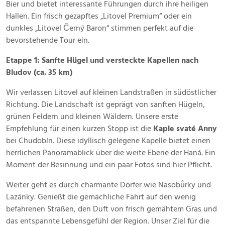
Bier und bietet interessante Führungen durch ihre heiligen
Hallen. Ein frisch gezapftes „Litovel Premium“ oder ein
dunkles „Litovel Černý Baron“ stimmen perfekt auf die
bevorstehende Tour ein.
Etappe 1: Sanfte Hügel und versteckte Kapellen nach
Bludov (ca. 35 km)
Wir verlassen Litovel auf kleinen Landstraßen in südöstlicher
Richtung. Die Landschaft ist geprägt von sanften Hügeln,
grünen Feldern und kleinen Wäldern. Unsere erste
Empfehlung für einen kurzen Stopp ist die
Kaple svaté Anny
bei Chudobín. Diese idyllisch gelegene Kapelle bietet einen
herrlichen Panoramablick über die weite Ebene der Haná. Ein
Moment der Besinnung und ein paar Fotos sind hier Pflicht.
Weiter geht es durch charmante Dörfer wie Nasobůrky und
Lazánky. Genießt die gemächliche Fahrt auf den wenig
befahrenen Straßen, den Duft von frisch gemähtem Gras und
das entspannte Lebensgefühl der Region. Unser Ziel für die