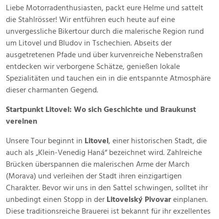
April
Liebe Motorradenthusiasten, packt eure Helme und sattelt
2025
die Stahlrösser! Wir entführen euch heute auf eine
unvergessliche Bikertour durch die malerische Region rund
um Litovel und Bludov in Tschechien. Abseits der
ausgetretenen Pfade und über kurvenreiche Nebenstraßen
entdecken wir verborgene Schätze, genießen lokale
Spezialitäten und tauchen ein in die entspannte Atmosphäre
dieser charmanten Gegend.
Startpunkt Litovel: Wo sich Geschichte und Braukunst
vereinen
Unsere Tour beginnt in
Litovel
, einer historischen Stadt, die
auch als „Klein-Venedig Haná“ bezeichnet wird. Zahlreiche
Brücken überspannen die malerischen Arme der March
(Morava) und verleihen der Stadt ihren einzigartigen
Charakter. Bevor wir uns in den Sattel schwingen, solltet ihr
unbedingt einen Stopp in der
Litovelský Pivovar
einplanen.
Diese traditionsreiche Brauerei ist bekannt für ihr exzellentes