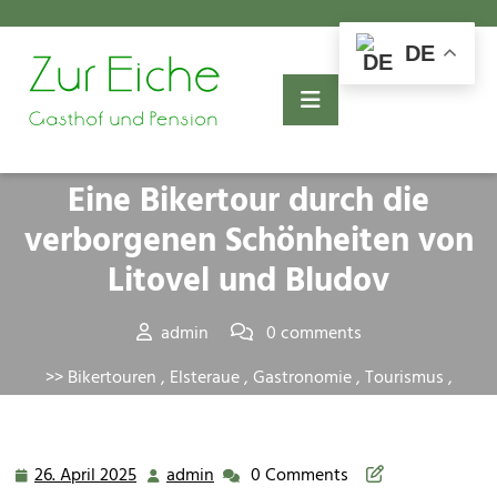
Skip
to
DE
content
Posted On 26. April 2025
Kurvenrausch und Braukunst:
Eine Bikertour durch die
verborgenen Schönheiten von
Litovel und Bludov
admin
0 comments
>>
Bikertouren
,
Elsteraue
,
Gastronomie
,
Tourismus
,
Wissenswertes
>> Kurvenrausch und Braukunst: Eine
Bikertour durch die verborgenen Schönheiten von Litovel
und Bludov
26. April 2025
admin
0 Comments
26.
admin