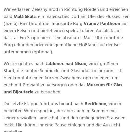
Wir verlassen Železný Brod in Richtung Norden und erreichen
bald
Malá Skála
, ein malerisches Dorf am Ufer des Flusses Iser
(Jizera). Hier thront die imposante Burg
Vranov Pantheon
auf
einem Felsen und bietet einen spektakulären Ausblick auf
das Tal. Ein Stopp hier ist ein absolutes Muss! Ihr könnt die
Burg erkunden oder eine gemütliche Floßfahrt auf der Iser
unternehmen (optional).
Weiter geht es nach
Jablonec nad Nisou
, einer größeren
Stadt, die für ihre Schmuck- und Glasindustrie bekannt ist.
Hier könnt ihr einen kurzen Zwischenstopp einlegen, um
euch mit Proviant zu versorgen oder das
Museum für Glas
und Bijouterie
zu besuchen.
Die letzte Etappe führt uns hinauf nach
Bedřichov
, einem
beliebten Wintersportort, der aber auch im Sommer mit
seiner reizvollen Landschaft und den umliegenden Stauseen
lockt. Hier könnt ihr eine Pause einlegen und die Aussicht