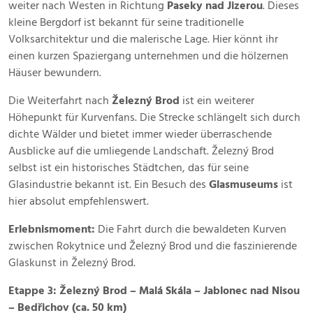
weiter nach Westen in Richtung
Paseky nad Jizerou
. Dieses
kleine Bergdorf ist bekannt für seine traditionelle
Volksarchitektur und die malerische Lage. Hier könnt ihr
einen kurzen Spaziergang unternehmen und die hölzernen
Häuser bewundern.
Die Weiterfahrt nach
Železný Brod
ist ein weiterer
Höhepunkt für Kurvenfans. Die Strecke schlängelt sich durch
dichte Wälder und bietet immer wieder überraschende
Ausblicke auf die umliegende Landschaft. Železný Brod
selbst ist ein historisches Städtchen, das für seine
Glasindustrie bekannt ist. Ein Besuch des
Glasmuseums
ist
hier absolut empfehlenswert.
Erlebnismoment:
Die Fahrt durch die bewaldeten Kurven
zwischen Rokytnice und Železný Brod und die faszinierende
Glaskunst in Železný Brod.
Etappe 3: Železný Brod – Malá Skála – Jablonec nad Nisou
– Bedřichov (ca. 50 km)