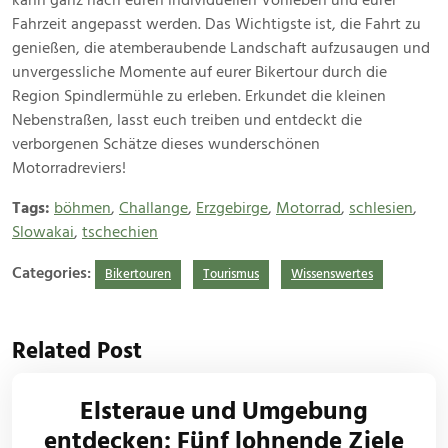
kann ganz nach euren individuellen Vorlieben und eurer
Fahrzeit angepasst werden. Das Wichtigste ist, die Fahrt zu
genießen, die atemberaubende Landschaft aufzusaugen und
unvergessliche Momente auf eurer Bikertour durch die
Region Spindlermühle zu erleben. Erkundet die kleinen
Nebenstraßen, lasst euch treiben und entdeckt die
verborgenen Schätze dieses wunderschönen
Motorradreviers!
Tags:
böhmen
,
Challange
,
Erzgebirge
,
Motorrad
,
schlesien
,
Slowakai
,
tschechien
Categories:
Bikertouren
Tourismus
Wissenswertes
Related Post
Elsteraue und Umgebung
entdecken: Fünf lohnende Ziele