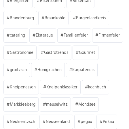
Biergarten
Bikertouren
Birkensaft
Brandenburg
Braunkohle
Burgenlandkreis
catering
Elsteraue
Familienfeier
Firmenfeier
Gastronomie
Gastrotrends
Gourmet
groitzsch
Honigkuchen
Karpateneis
Kneipenessen
Kneipenklassiker
kochbuch
Markkleeberg
meuselwitz
Mondsee
Neukieritzsch
Neuseenland
pegau
Pirkau