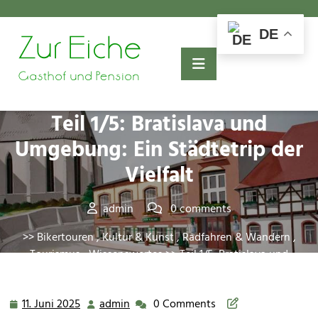
Skip
to
DE
content
Posted On 11. Juni 2025
Teil 1/5: Bratislava und
Umgebung: Ein Städtetrip der
Vielfalt
admin
0 comments
>>
Bikertouren
,
Kultur & Kunst
,
Radfahren & Wandern
,
Tourismus
,
Wissenswertes
>> Teil 1/5: Bratislava und
Umgebung: Ein Städtetrip der Vielfalt
11. Juni 2025
admin
0 Comments
11.
admin