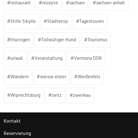
restaurant
rezepte
sachsen
sachsen anhalt
Stille Sibylle
Städtetrip
Tagestouren
thüringen
Tollwütiger Hund
Tourismus
urlaub
Veranstaltung
Vermona DDR
Wandern
weisse elster
Weißenfels
Wiprechtsburg
zeitz
zwenkau
Kontakt
Reservierung