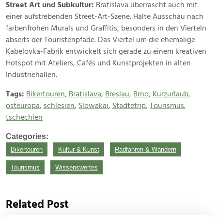
Street Art und Subkultur:
Bratislava überrascht auch mit
einer aufstrebenden Street-Art-Szene. Halte Ausschau nach
farbenfrohen Murals und Graffitis, besonders in den Vierteln
abseits der Touristenpfade. Das Viertel um die ehemalige
Kabelovka-Fabrik entwickelt sich gerade zu einem kreativen
Hotspot mit Ateliers, Cafés und Kunstprojekten in alten
Industriehallen.
Tags:
Bikertouren
,
Bratislava
,
Breslau
,
Brno
,
Kurzurlaub
,
osteuropa
,
schlesien
,
Slowakai
,
Städtetrip
,
Tourismus
,
tschechien
Categories:
Bikertouren
Kultur & Kunst
Radfahren & Wandern
Tourismus
Wissenswertes
Related Post