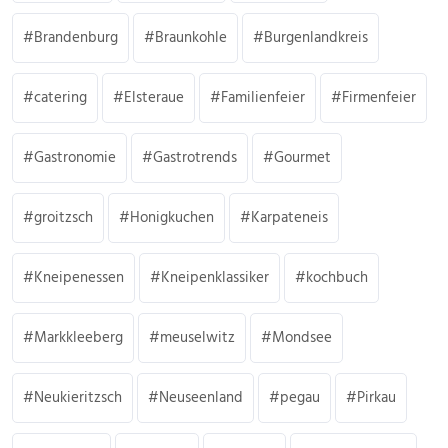
Brandenburg
Braunkohle
Burgenlandkreis
catering
Elsteraue
Familienfeier
Firmenfeier
Gastronomie
Gastrotrends
Gourmet
groitzsch
Honigkuchen
Karpateneis
Kneipenessen
Kneipenklassiker
kochbuch
Markkleeberg
meuselwitz
Mondsee
Neukieritzsch
Neuseenland
pegau
Pirkau