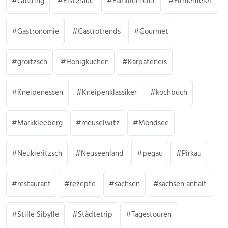
catering
Elsteraue
Familienfeier
Firmenfeier
Gastronomie
Gastrotrends
Gourmet
groitzsch
Honigkuchen
Karpateneis
Kneipenessen
Kneipenklassiker
kochbuch
Markkleeberg
meuselwitz
Mondsee
Neukieritzsch
Neuseenland
pegau
Pirkau
restaurant
rezepte
sachsen
sachsen anhalt
Stille Sibylle
Städtetrip
Tagestouren