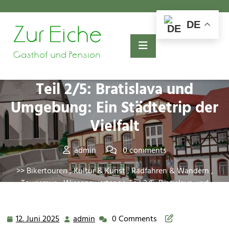
Skip
to
DE
content
Posted On 12. Juni 2025
Teil 2/5: Bratislava und
Umgebung: Ein Städtetrip der
Vielfalt
admin
0 comments
>>
Bikertouren
,
Kultur & Kunst
,
Radfahren & Wandern
,
Tourismus
,
Wissenswertes
>> Teil 2/5: Bratislava und
Umgebung: Ein Städtetrip der Vielfalt
12. Juni 2025
admin
0 Comments
12.
admin