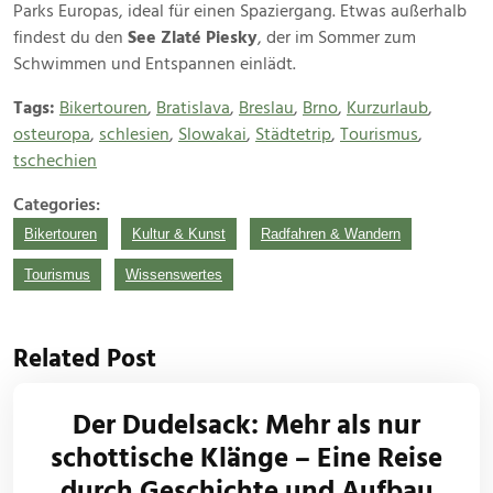
Parks Europas, ideal für einen Spaziergang. Etwas außerhalb
findest du den
See Zlaté Piesky
, der im Sommer zum
Schwimmen und Entspannen einlädt.
Tags:
Bikertouren
,
Bratislava
,
Breslau
,
Brno
,
Kurzurlaub
,
osteuropa
,
schlesien
,
Slowakai
,
Städtetrip
,
Tourismus
,
tschechien
Categories:
Bikertouren
Kultur & Kunst
Radfahren & Wandern
Tourismus
Wissenswertes
Related Post
Der Dudelsack: Mehr als nur
schottische Klänge – Eine Reise
durch Geschichte und Aufbau