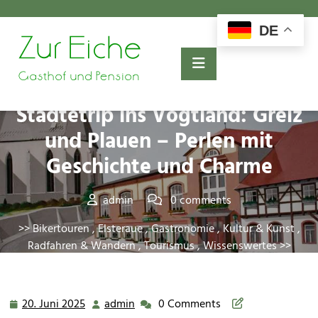
Skip
to
DE
content
Posted On 20. Juni 2025
Städtetrip ins Vogtland: Greiz
und Plauen – Perlen mit
Geschichte und Charme
admin
0 comments
>>
Bikertouren
,
Elsteraue
,
Gastronomie
,
Kultur & Kunst
,
Radfahren & Wandern
,
Tourismus
,
Wissenswertes
>>
Städtetrip ins Vogtland: Greiz und Plauen – Perlen mit
Geschichte und Charme
20. Juni 2025
admin
0 Comments
20.
admin