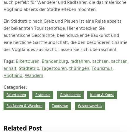
auch perfekt für Wanderer und Radfahrer, die das malerische
Vogtland abseits der Städte erleben möchten.
Ein Städtetrip nach Greiz und Plauen ist eine Reise abseits
der bekannten Touristenpfade. Hier entdecken Sie
authentische Geschichte, beeindruckende Baukunst und
eine herzliche Gastfreundschaft, die den besonderen Charme
des Vogtlandes ausmacht. Lassen Sie sich überraschen!
Tags:
Bikertouren
,
Brandenburg
,
radfahren
,
sachsen
,
sachsen
anhalt
,
Städtetrip
,
Tagestouren
,
thüringen
,
Tourismus
,
Vogtland
,
Wandern
Categories:
Bikertouren
Elsteraue
Gastronomie
Kultur & Kunst
Radfahren & Wandern
Tourismus
Wissenswertes
Related Post