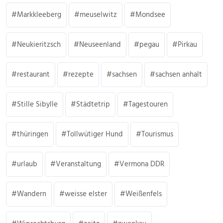
Markkleeberg
meuselwitz
Mondsee
Neukieritzsch
Neuseenland
pegau
Pirkau
restaurant
rezepte
sachsen
sachsen anhalt
Stille Sibylle
Städtetrip
Tagestouren
thüringen
Tollwütiger Hund
Tourismus
urlaub
Veranstaltung
Vermona DDR
Wandern
weisse elster
Weißenfels