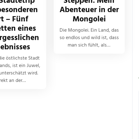
 Städtetrip
Steppen: Mein
besonderen
Abenteuer in der
t – Fünf
Mongolei
tten eines
Die Mongolei. Ein Land, das
rgesslichen
so endlos und wild ist, dass
lebnisses
man sich fühlt, als…
die östlichste Stadt
nds, ist ein Juwel,
unterschätzt wird.
rekt an der…