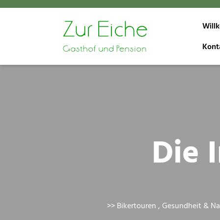
Skip
to
Will
content
Kont
Die 
>>
Bikertouren
,
Gesundheit & Na