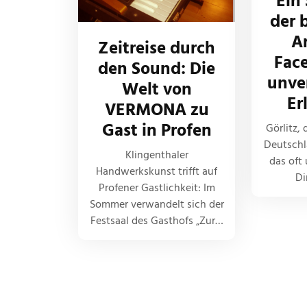
Ein
der 
Ar
Zeitreise durch
Face
den Sound: Die
unve
Welt von
Er
VERMONA zu
Gast in Profen
Görlitz, 
Deutschla
Klingenthaler
das oft 
Handwerkskunst trifft auf
Di
Profener Gastlichkeit: Im
Sommer verwandelt sich der
Festsaal des Gasthofs „Zur…