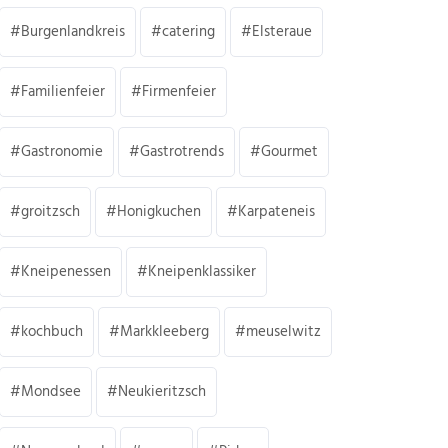
Burgenlandkreis
catering
Elsteraue
Familienfeier
Firmenfeier
Gastronomie
Gastrotrends
Gourmet
groitzsch
Honigkuchen
Karpateneis
Kneipenessen
Kneipenklassiker
kochbuch
Markkleeberg
meuselwitz
Mondsee
Neukieritzsch