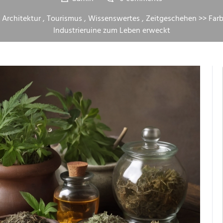
 Architektur
,
Tourismus
,
Wissenswertes
,
Zeitgeschehen
>> Farb
Industrieruine zum Leben erweckt