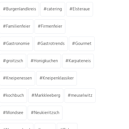
Burgenlandkreis
catering
Elsteraue
Familienfeier
Firmenfeier
Gastronomie
Gastrotrends
Gourmet
groitzsch
Honigkuchen
Karpateneis
Kneipenessen
Kneipenklassiker
kochbuch
Markkleeberg
meuselwitz
Mondsee
Neukieritzsch