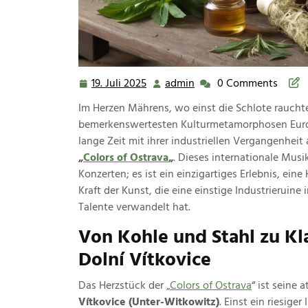
19. Juli 2025
admin
0 Comments
19.
admin
Juli
Im Herzen Mährens, wo einst die Schlote rauchte
2025
bemerkenswertesten Kulturmetamorphosen Europ
lange Zeit mit ihrer industriellen Vergangenheit
„
Colors of Ostrava
„
. Dieses internationale Musi
Konzerten; es ist ein einzigartiges Erlebnis, ei
Kraft der Kunst, die eine einstige Industrieruin
Talente verwandelt hat.
Von Kohle und Stahl zu Kla
Dolní Vítkovice
Das Herzstück der „
Colors of Ostrava
“ ist seine
Vítkovice (Unter-Witkowitz)
. Einst ein riesig