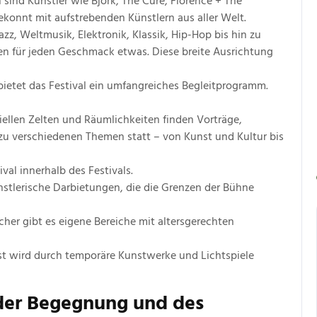
 sind Künstler wie Björk, The Cure, Florence + The
konnt mit aufstrebenden Künstlern aus aller Welt.
zz, Weltmusik, Elektronik, Klassik, Hip-Hop bis hin zu
ten für jeden Geschmack etwas. Diese breite Ausrichtung
etet das Festival ein umfangreiches Begleitprogramm.
iellen Zelten und Räumlichkeiten finden Vorträge,
 verschiedenen Themen statt – von Kunst und Kultur bis
ival innerhalb des Festivals.
stlerische Darbietungen, die die Grenzen der Bühne
cher gibt es eigene Bereiche mit altersgerechten
t wird durch temporäre Kunstwerke und Lichtspiele
 der Begegnung und des