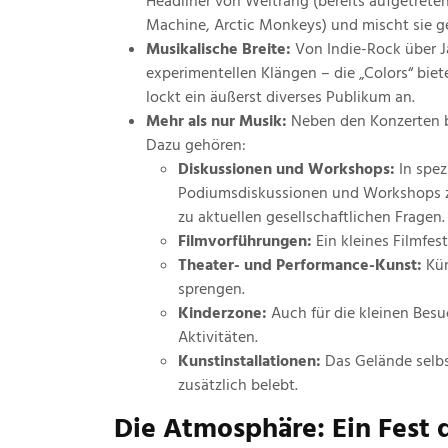
Headliner von Weltrang (bereits aufgetreten
Machine, Arctic Monkeys) und mischt sie ge
Musikalische Breite:
Von Indie-Rock über Ja
experimentellen Klängen – die „Colors“ bie
lockt ein äußerst diverses Publikum an.
Mehr als nur Musik:
Neben den Konzerten bi
Dazu gehören:
Diskussionen und Workshops:
In spez
Podiumsdiskussionen und Workshops zu
zu aktuellen gesellschaftlichen Fragen.
Filmvorführungen:
Ein kleines Filmfest
Theater- und Performance-Kunst:
Kün
sprengen.
Kinderzone:
Auch für die kleinen Besu
Aktivitäten.
Kunstinstallationen:
Das Gelände selbs
zusätzlich belebt.
Die Atmosphäre: Ein Fest