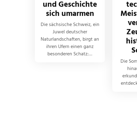
und Geschichte
te
sich umarmen
Meis
ve
Die sächsische Schweiz, ein
Ze
Juwel deutscher
Naturlandschaften, birgt an
his
ihren Ufern einen ganz
S
besonderen Schatz:…
Die Som
hina
erkund
entdec