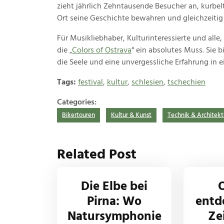
zieht jährlich Zehntausende Besucher an, kurbelt
Ort seine Geschichte bewahren und gleichzeitig
Für Musikliebhaber, Kulturinteressierte und alle,
die „
Colors of Ostrava
“ ein absolutes Muss. Sie b
die Seele und eine unvergessliche Erfahrung in ei
Tags:
festival
,
kultur
,
schlesien
,
tschechien
Categories:
Bikertouren
Kultur & Kunst
Technik & Architekt
Related Post
Die Elbe bei
Pirna: Wo
entd
Natursymphonie
Ze