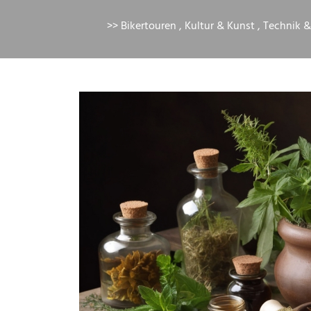
>>
Bikertouren
,
Kultur & Kunst
,
Technik &