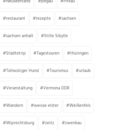
Neuseenland
pegau
Pirkau
restaurant
rezepte
sachsen
sachsen anhalt
Stille Sibylle
Städtetrip
Tagestouren
thüringen
Tollwütiger Hund
Tourismus
urlaub
Veranstaltung
Vermona DDR
Wandern
weisse elster
Weißenfels
Wiprechtsburg
zeitz
zwenkau