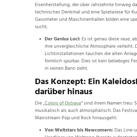
Eisenherstellung, der über Jahrzehnte hinweg das
technisches Denkmal und eine Spielwiese für Ku
Gasometer und Maschinenhallen bilden eine spekt
sucht.
Der Genius Loci:
Es ist genau diese raue, a
ihre unvergleichliche Atmosphäre verleiht. 
Lichtinstallationen tauchen die alten Anlag
förmlich spürbar. Dies ist kein beliebiges F
in seinen Bann zieht.
Das Konzept: Ein Kaleidos
darüber hinaus
Die „
Colors of Ostrava
“ sind ihrem Namen treu: S
musikalisch als auch atmosphärisch. Das Festiva
Mainstream-Pop und Rock hinausgeht:
Von Weltstars bis Newcomern:
Das Line-up