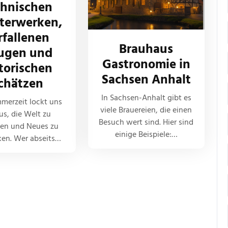
chnischen
terwerken,
rfallenen
Brauhaus
ugen und
Gastronomie in
torischen
Sachsen Anhalt
chätzen
In Sachsen-Anhalt gibt es
merzeit lockt uns
viele Brauereien, die einen
us, die Welt zu
Besuch wert sind. Hier sind
en und Neues zu
einige Beispiele:…
ken. Wer abseits…