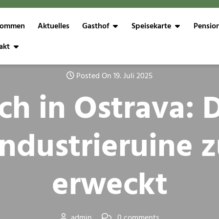
kommen
Aktuelles
Gasthof
Speisekarte
Pensio
akt
Posted On 19. Juli 2025
h in Ostrava: D
Industrieruine
erweckt
admin
0 comments