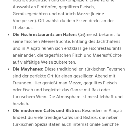
Küche authentisch und unkompliziert. Erwarte eine
Auswahl an Eintöpfen, gegrilltem Fleisch,
Gemüsegerichten und natürlich Mezze (kleine
Vorspeisen). Oft wählst du dein Essen direkt an der
Theke aus.
Die Fischrestaurants am Hafen:
Çeşme ist bekannt für
seine frischen Meeresfrüchte. Entlang des Jachthafens
und in Alaçatı reihen sich erstklassige Fischrestaurants
aneinander, die tagesfrischen Fisch und Meeresfrüchte
auf vielfältige Weise zubereiten.
Die Meyhanes:
Diese traditionellen türkischen Tavernen
sind der perfekte Ort für einen geselligen Abend mit
Freunden. Hier genießt man Mezze, gegrilltes Fleisch
oder Fisch und begleitet das Ganze mit Raki oder
türkischem Wein. Die Atmosphäre ist meist lebhaft und
herzlich.
Die modernen Cafés und Bistros:
Besonders in Alaçatı
findest du viele trendige Cafés und Bistros, die neben
türkischen Spezialitäten auch internationale Gerichte