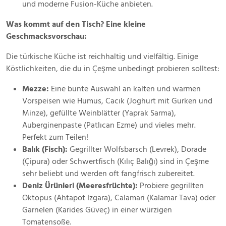
und moderne Fusion-Küche anbieten.
Was kommt auf den Tisch? Eine kleine
Geschmacksvorschau:
Die türkische Küche ist reichhaltig und vielfältig. Einige
Köstlichkeiten, die du in Çeşme unbedingt probieren solltest:
Mezze:
Eine bunte Auswahl an kalten und warmen
Vorspeisen wie Humus, Cacık (Joghurt mit Gurken und
Minze), gefüllte Weinblätter (Yaprak Sarma),
Auberginenpaste (Patlıcan Ezme) und vieles mehr.
Perfekt zum Teilen!
Balık (Fisch):
Gegrillter Wolfsbarsch (Levrek), Dorade
(Çipura) oder Schwertfisch (Kılıç Balığı) sind in Çeşme
sehr beliebt und werden oft fangfrisch zubereitet.
Deniz Ürünleri (Meeresfrüchte):
Probiere gegrillten
Oktopus (Ahtapot Izgara), Calamari (Kalamar Tava) oder
Garnelen (Karides Güveç) in einer würzigen
Tomatensoße.