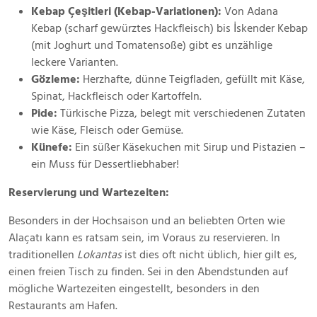
Kebap Çeşitleri (Kebap-Variationen):
Von Adana
Kebap (scharf gewürztes Hackfleisch) bis İskender Kebap
(mit Joghurt und Tomatensoße) gibt es unzählige
leckere Varianten.
Gözleme:
Herzhafte, dünne Teigfladen, gefüllt mit Käse,
Spinat, Hackfleisch oder Kartoffeln.
Pide:
Türkische Pizza, belegt mit verschiedenen Zutaten
wie Käse, Fleisch oder Gemüse.
Künefe:
Ein süßer Käsekuchen mit Sirup und Pistazien –
ein Muss für Dessertliebhaber!
Reservierung und Wartezeiten:
Besonders in der Hochsaison und an beliebten Orten wie
Alaçatı kann es ratsam sein, im Voraus zu reservieren. In
traditionellen
Lokantas
ist dies oft nicht üblich, hier gilt es,
einen freien Tisch zu finden. Sei in den Abendstunden auf
mögliche Wartezeiten eingestellt, besonders in den
Restaurants am Hafen.