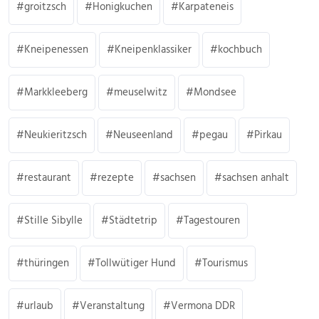
groitzsch
Honigkuchen
Karpateneis
Kneipenessen
Kneipenklassiker
kochbuch
Markkleeberg
meuselwitz
Mondsee
Neukieritzsch
Neuseenland
pegau
Pirkau
restaurant
rezepte
sachsen
sachsen anhalt
Stille Sibylle
Städtetrip
Tagestouren
thüringen
Tollwütiger Hund
Tourismus
urlaub
Veranstaltung
Vermona DDR