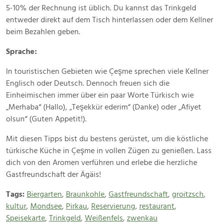
5-10% der Rechnung ist üblich. Du kannst das Trinkgeld
entweder direkt auf dem Tisch hinterlassen oder dem Kellner
beim Bezahlen geben.
Sprache:
In touristischen Gebieten wie Çeşme sprechen viele Kellner
Englisch oder Deutsch. Dennoch freuen sich die
Einheimischen immer über ein paar Worte Türkisch wie
„Merhaba“ (Hallo), „Teşekkür ederim“ (Danke) oder „Afiyet
olsun“ (Guten Appetit!).
Mit diesen Tipps bist du bestens gerüstet, um die köstliche
türkische Küche in Çeşme in vollen Zügen zu genießen. Lass
dich von den Aromen verführen und erlebe die herzliche
Gastfreundschaft der Ägäis!
Tags:
Biergarten
,
Braunkohle
,
Gastfreundschaft
,
groitzsch
,
kultur
,
Mondsee
,
Pirkau
,
Reservierung
,
restaurant
,
Speisekarte
,
Trinkgeld
,
Weißenfels
,
zwenkau