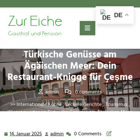
Skip
to
DE
content
Posted On 14. Januar 2025
Türkische Genüsse am
Ägäischen Meer: Dein
Restaurant-Knigge für Çeşme
admin
0 comments
>>
Internationale Küche
,
Leckere Gerichte
,
Tourismus
,
Wissenswertes
>> Türkische Genüsse am Ägäischen Meer:
Dein Restaurant-Knigge für Çeşme
14. Januar 2025
admin
0 Comments
14.
admin