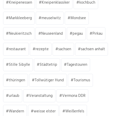
Kneipenessen
Kneipenklassiker
kochbuch
Markkleeberg
meuselwitz
Mondsee
Neukieritzsch
Neuseenland
pegau
Pirkau
restaurant
rezepte
sachsen
sachsen anhalt
Stille Sibylle
Städtetrip
Tagestouren
thüringen
Tollwütiger Hund
Tourismus
urlaub
Veranstaltung
Vermona DDR
Wandern
weisse elster
Weißenfels