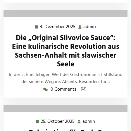
4. Dezember 2025
admin
4.
admin
Dezember
Die „Original Slivovice Sauce“:
2025
Eine kulinarische Revolution aus
Sachsen-Anhalt mit slawischer
Seele
In der schnelllebigen Welt der Gastronomie ist Stillstand
der sichere Weg ins Abseits. Besonders für…
0 Comments
25. Oktober 2025
admin
25.
admin
Oktober