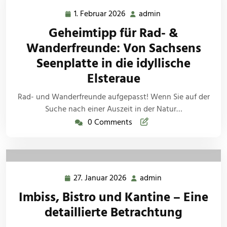
1. Februar 2026
admin
1.
admin
Februar
Geheimtipp für Rad- &
2026
Wanderfreunde: Von Sachsens
Seenplatte in die idyllische
Elsteraue
Rad- und Wanderfreunde aufgepasst! Wenn Sie auf der
Suche nach einer Auszeit in der Natur…
0 Comments
27. Januar 2026
admin
27.
admin
Januar
Imbiss, Bistro und Kantine – Eine
2026
detaillierte Betrachtung