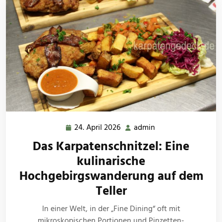
24. April 2026
admin
24.
admin
April
Das Karpatenschnitzel: Eine
2026
kulinarische
Hochgebirgswanderung auf dem
Teller
In einer Welt, in der „Fine Dining“ oft mit
mikroskopischen Portionen und Pinzetten-