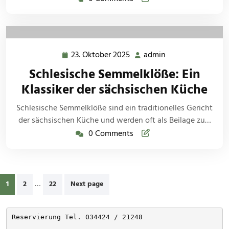
23. Oktober 2025
admin
23.
admin
Oktober
Schlesische Semmelklöße: Ein
2025
Klassiker der sächsischen Küche
Schlesische Semmelklöße sind ein traditionelles Gericht
der sächsischen Küche und werden oft als Beilage zu…
0 Comments
Seitennummerierung
…
1
2
22
Next page
der
Beiträge
Reservierung Tel. 034424 / 21248