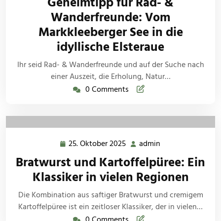
Geheimtipp für Rad- &
2025
Wanderfreunde: Vom
Markkleeberger See in die
idyllische Elsteraue
Ihr seid Rad- & Wanderfreunde und auf der Suche nach
einer Auszeit, die Erholung, Natur…
0 Comments
25. Oktober 2025
admin
25.
admin
Oktober
Bratwurst und Kartoffelpüree: Ein
2025
Klassiker in vielen Regionen
Die Kombination aus saftiger Bratwurst und cremigem
Kartoffelpüree ist ein zeitloser Klassiker, der in vielen…
0 Comments