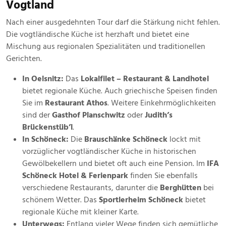
Vogtland
Nach einer ausgedehnten Tour darf die Stärkung nicht fehlen.
Die vogtländische Küche ist herzhaft und bietet eine
Mischung aus regionalen Spezialitäten und traditionellen
Gerichten.
In Oelsnitz:
Das
Lokalfilet – Restaurant & Landhotel
bietet regionale Küche. Auch griechische Speisen finden
Sie im
Restaurant Athos
. Weitere Einkehrmöglichkeiten
sind der
Gasthof Planschwitz
oder
Judith’s
Brückenstüb’l
.
In Schöneck:
Die
Brauschänke Schöneck
lockt mit
vorzüglicher vogtländischer Küche in historischen
Gewölbekellern und bietet oft auch eine Pension. Im
IFA
Schöneck Hotel & Ferienpark
finden Sie ebenfalls
verschiedene Restaurants, darunter die
Berghütten
bei
schönem Wetter. Das
Sportlerheim Schöneck
bietet
regionale Küche mit kleiner Karte.
Unterwegs:
Entlang vieler Wege finden sich gemütliche