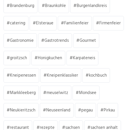
Brandenburg
Braunkohle
Burgenlandkreis
catering
Elsteraue
Familienfeier
Firmenfeier
Gastronomie
Gastrotrends
Gourmet
groitzsch
Honigkuchen
Karpateneis
Kneipenessen
Kneipenklassiker
kochbuch
Markkleeberg
meuselwitz
Mondsee
Neukieritzsch
Neuseenland
pegau
Pirkau
restaurant
rezepte
sachsen
sachsen anhalt