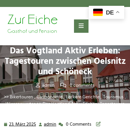
Skip
to
DE
content
Posted On 23. März 2025
Das Vogtland Aktiv Erleben:
Tagestouren zwischen Oelsnitz
und Schöneck
admin
0 comments
>>
Bikertouren
,
Gastronomie
,
Leckere Gerichte
,
Tourismus
,
Wissenswertes
>> Das Vogtland Aktiv Erleben: Tagestouren
zwischen Oelsnitz und Schöneck
23. März 2025
admin
0 Comments
23.
admin