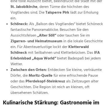
eine tolle Aussicht bietet, beeindruckt die Stadt mit der
St. Jakobikirche
, deren Türme die höchsten des
Vogtlandes sind. Die
Talsperre Pirk
lädt zur Erholung
ein.
Schöneck:
Als „Balkon des Vogtlandes“ bietet Schöneck
fantastische Panoramablicke. Besuchen Sie den
Aussichtsfelsen
„Alter Söll“
oder tauchen Sie im
Zigarren- und Heimatmuseum
in die lokale Geschichte
ein. Für Abenteuerlustige lockt der
Kletterwald
Schöneck
mit Seilbahnen und Kletterbrücken. Das
IFA
Erlebnisbad „Aqua World“
bietet Badespaß bei jedem
Wetter.
Zwischen den Orten:
Entdecken Sie kleine, verträumte
Dörfer, die
Moritz-Quelle
für eine erfrischende Pause
oder das
Pferdekopf-Steinkreuz
als Zeitzeugen alter
Geschichten. Die Region ist reich an kleinen, oft
übersehenen Schätzen.
Kulinarische Stärkung: Gastronomie im