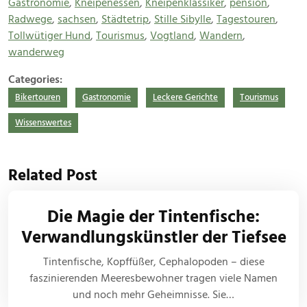
Gastronomie
,
Kneipenessen
,
Kneipenklassiker
,
pension
,
Radwege
,
sachsen
,
Städtetrip
,
Stille Sibylle
,
Tagestouren
,
Tollwütiger Hund
,
Tourismus
,
Vogtland
,
Wandern
,
wanderweg
Categories:
Bikertouren
Gastronomie
Leckere Gerichte
Tourismus
Wissenswertes
Related Post
Die Magie der Tintenfische:
Verwandlungskünstler der Tiefsee
Tintenfische, Kopffüßer, Cephalopoden – diese
faszinierenden Meeresbewohner tragen viele Namen
und noch mehr Geheimnisse. Sie…