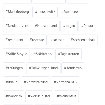
Markkleeberg
meuselwitz
Mondsee
Neukieritzsch
Neuseenland
pegau
Pirkau
restaurant
rezepte
sachsen
sachsen anhalt
Stille Sibylle
Städtetrip
Tagestouren
thüringen
Tollwütiger Hund
Tourismus
urlaub
Veranstaltung
Vermona DDR
Wandern
weisse elster
Weißenfels