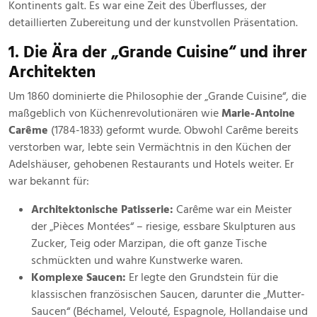
Kontinents galt. Es war eine Zeit des Überflusses, der
detaillierten Zubereitung und der kunstvollen Präsentation.
1. Die Ära der „Grande Cuisine“ und ihrer
Architekten
Um 1860 dominierte die Philosophie der „Grande Cuisine“, die
maßgeblich von Küchenrevolutionären wie
Marie-Antoine
Carême
(1784-1833) geformt wurde. Obwohl Carême bereits
verstorben war, lebte sein Vermächtnis in den Küchen der
Adelshäuser, gehobenen Restaurants und Hotels weiter. Er
war bekannt für:
Architektonische Patisserie:
Carême war ein Meister
der „Pièces Montées“ – riesige, essbare Skulpturen aus
Zucker, Teig oder Marzipan, die oft ganze Tische
schmückten und wahre Kunstwerke waren.
Komplexe Saucen:
Er legte den Grundstein für die
klassischen französischen Saucen, darunter die „Mutter-
Saucen“ (Béchamel, Velouté, Espagnole, Hollandaise und