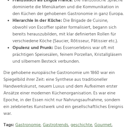
Französisch als Lingua Franca:
Die französische Sprache
dominierte die Menükarten und die Kommunikation in
den Küchen der gehobenen Gastronomie in ganz Europa.
Hierarchie in der Küche:
Die Brigade de Cuisine,
obwohl von Escoffier später formalisiert, begann sich
bereits herauszubilden, mit klar definierten Rollen für
verschiedene Köche (Saucier, Rôtisseur, Pâtissier etc.).
Opulenz und Prunk:
Das Essenserlebnis war oft mit
prächtigen Speisesälen, feinem Porzellan, Kristallgläsern
und silbernem Besteck verbunden.
Die gehobene europäische Gastronomie um 1860 war ein
Spiegelbild ihrer Zeit: eine Synthese aus traditioneller
Handwerkskunst, neuem Luxus und dem Aufkeimen erster
Ansätze einer modernen Küchenorganisation. Es war eine
Epoche, in der Essen nicht nur Nahrungsaufnahme, sondern
ein zelebriertes Kunstwerk und ein gesellschaftliches Ereignis
war.
Tags:
Gastronomie
,
Gastrotrends
,
geschichte
,
Gourmet
,