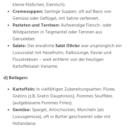
kleine Klößchen, Eierstich).
Cremesuppen:
Samtige Suppen, oft auf Basis von
Gemüse oder Geflügel, mit Sahne verfeinert.
Pasteten und Terrinen:
Aufwendige Fleisch- oder
Wildpasteten in Teigmantel oder Terrinen aus
Gänseleber.
Salate:
Der erwähnte
Salat Olivier
war ursprünglich ein
Luxussalat mit Haselhuhn, Kalbszunge, Kaviar und
Flusskrebsen – weit entfernt von der heutigen
Kartoffelsalat-Variante.
d) Beilagen:
Kartoffeln:
In vielfältigen Zubereitungsarten: Püree,
Gratins (z.B. Gratin Dauphinois), Pommes Soufflées
(aufgeblasene Pommes Frites).
Gemüse:
Spargel, Artischocken, Morcheln (als
Luxusgemüse), oft in Butter geschwenkt oder mit
Hollandaise.