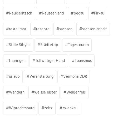
Neukieritzsch
Neuseenland
pegau
Pirkau
restaurant
rezepte
sachsen
sachsen anhalt
Stille Sibylle
Städtetrip
Tagestouren
thüringen
Tollwütiger Hund
Tourismus
urlaub
Veranstaltung
Vermona DDR
Wandern
weisse elster
Weißenfels
Wiprechtsburg
zeitz
zwenkau