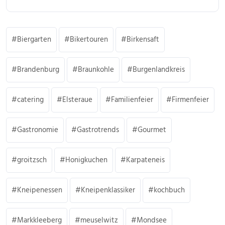
Biergarten
Bikertouren
Birkensaft
Brandenburg
Braunkohle
Burgenlandkreis
catering
Elsteraue
Familienfeier
Firmenfeier
Gastronomie
Gastrotrends
Gourmet
groitzsch
Honigkuchen
Karpateneis
Kneipenessen
Kneipenklassiker
kochbuch
Markkleeberg
meuselwitz
Mondsee