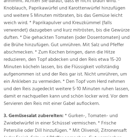
annimmt. Achten Sie darauf, dass er nicht braun wird. *
Knoblauch, Paprikawürfel und Karottenwürfel hinzufügen
und weitere 5 Minuten mitbraten, bis das Gemüse leicht
weich wird. * Paprikapulver und Kreuzkümmel (falls
verwendet) dazugeben und kurz mitrösten, bis die Gewürze
duften. * Die gehackten Tomaten (oder Dosentomaten) und
die Brühe hinzufügen. Gut umrühren. Mit Salz und Pfeffer
abschmecken. * Zum Kochen bringen, dann die Hitze
reduzieren, den Topf abdecken und den Reis etwa 15-20
Minuten köcheln lassen, bis die Flüssigkeit vollständig
aufgenommen ist und der Reis gar ist. Nicht umrühren, um
ein Ankleben zu vermeiden. * Den Topf vom Herd nehmen
und den Reis zugedeckt weitere 5-10 Minuten ruhen lassen,
damit er nachquellen kann und schön locker wird. Vor dem
Servieren den Reis mit einer Gabel auflockern.
3. Gemüsesalat zubereiten:
* Gurken-, Tomaten- und
Zwiebelwürfel in einer Schüssel vermischen. * Frische
Petersilie oder Dill hinzufügen. * Mit Olivenöl, Zitronensaft