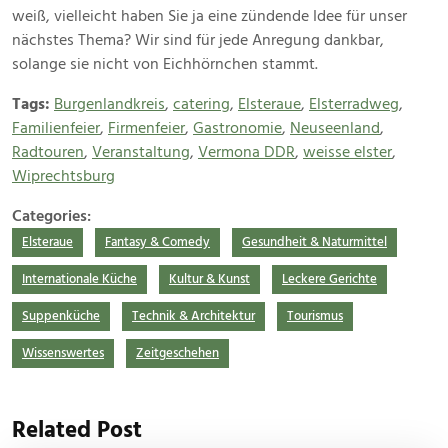
weiß, vielleicht haben Sie ja eine zündende Idee für unser
nächstes Thema? Wir sind für jede Anregung dankbar,
solange sie nicht von Eichhörnchen stammt.
Tags:
Burgenlandkreis
,
catering
,
Elsteraue
,
Elsterradweg
,
Familienfeier
,
Firmenfeier
,
Gastronomie
,
Neuseenland
,
Radtouren
,
Veranstaltung
,
Vermona DDR
,
weisse elster
,
Wiprechtsburg
Categories:
Elsteraue
Fantasy & Comedy
Gesundheit & Naturmittel
Internationale Küche
Kultur & Kunst
Leckere Gerichte
Suppenküche
Technik & Architektur
Tourismus
Wissenswertes
Zeitgeschehen
Related Post