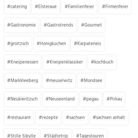
catering
Elsteraue
Familienfeier
Firmenfeier
Gastronomie
Gastrotrends
Gourmet
groitzsch
Honigkuchen
Karpateneis
Kneipenessen
Kneipenklassiker
kochbuch
Markkleeberg
meuselwitz
Mondsee
Neukieritzsch
Neuseenland
pegau
Pirkau
restaurant
rezepte
sachsen
sachsen anhalt
Stille Sibylle
Städtetrip
Tagestouren