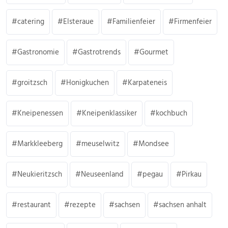
catering
Elsteraue
Familienfeier
Firmenfeier
Gastronomie
Gastrotrends
Gourmet
groitzsch
Honigkuchen
Karpateneis
Kneipenessen
Kneipenklassiker
kochbuch
Markkleeberg
meuselwitz
Mondsee
Neukieritzsch
Neuseenland
pegau
Pirkau
restaurant
rezepte
sachsen
sachsen anhalt