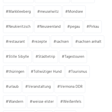
Markkleeberg
meuselwitz
Mondsee
Neukieritzsch
Neuseenland
pegau
Pirkau
restaurant
rezepte
sachsen
sachsen anhalt
Stille Sibylle
Städtetrip
Tagestouren
thüringen
Tollwütiger Hund
Tourismus
urlaub
Veranstaltung
Vermona DDR
Wandern
weisse elster
Weißenfels